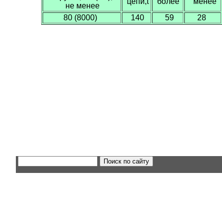
цепи,t
более
менее
не менее
80 (8000)
140
59
28