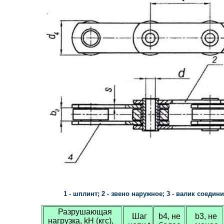
1 - шплинт; 2 - звено наружное; 3 - валик соедин
Разрушающая
Шаг
b4, не
b3, не
нагрузка, kH (кгс),