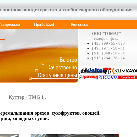
 поставка кондитерского и хлебопекарного оборудования.
Распродажа
|
Прайс Exel
|
Контакты
ООО "ТОМАГ"
телефон | факс:
( 495 ) 99 - 55 - 898
( 495 ) 971 - 58 - 81
( 916 ) 848 - 58 - 54
( 916 ) 264 - 28 - 24
Куттер - TMG 1 .
перемалывания орехов, сухофруктов, овощей,
арша, холодных супов.