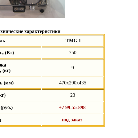
хнические характеристики
ль
TMG 1
, (Вт)
750
зка
9
 (кг)
, (мм)
470х290х435
кг)
23
, (руб.)
+7 99-55-898
ад
под заказ