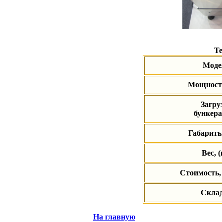
Те
Моде
Мощность
Загру
бункера,
Габариты
Вес, (
Стоимость
Скл
На главную